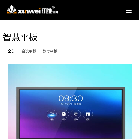
智慧平板
全部
会议平板
教育平板