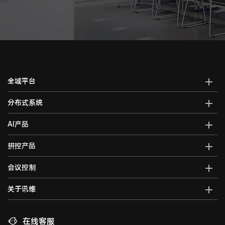
全域平台
AI全域智能综合管控平台
分布式系统
全域智能中控系统
分布式综合管理平台
AI产品
全域智能矩阵系统
分布式KVM坐席管理系统
全域大屏拼控控制器
AI智能语音转写系统
拼控产品
光纤kvm坐席系统
全域一体化录播系统
AI视频行为分析系统
分布式运维管理平台
高清混合矩阵
会议控制
智能会议一体化主机
AI大屏过滤系统
数字孪生可视化系统
拼接处理器
音视频综合一体机
AI巡课督导系统
无纸化会议系统
关于讯维
5G图传系统
高清画面分割器
车载音视频综合一体机
边缘计算一体化主机
数字会议系统
分布式节点
融合处理器
讯维简介
AI边缘计算盒子
录播系统
高清视频编码器
LED视频处理器
联系我们
在线客服
AI边缘计算服务器