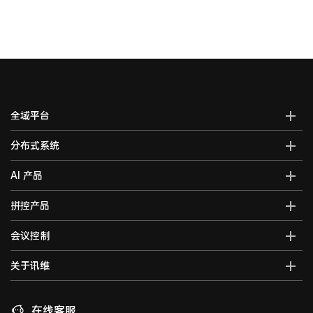
全域平台
AI全域智能综合管控平台
分布式系统
全域智能中控系统
分布式综合管理平台
AI 产品
全域智能矩阵系统
分布式KVM坐席管理系统
全域大屏拼控控制器
AI智能语音转写系统
拼控产品
光纤kvm坐席系统
全域一体化录播系统
AI视频行为分析系统
分布式运维管理平台
高清混合矩阵
会议控制
智能会议一体化主机
AI大屏过滤系统
数字孪生可视化系统
拼接处理器
音视频综合一体机
AI巡课督导系统
无纸化会议系统
关于讯维
5G图传系统
高清画面分割器
车载音视频综合一体机
边缘计算一体化主机
数字会议系统
分布式节点
融合处理器
讯维简介
AI边缘计算盒子
录播系统
高清视频编码器
LED视频处理器
联系我们
在线客服