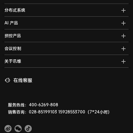
AI全域智能综合管控平台
分布式系统
全域智能中控系统
分布式综合管理平台
AI 产品
全域智能矩阵系统
分布式KVM坐席管理系统
全域大屏拼控控制器
AI智能语音转写系统
拼控产品
光纤kvm坐席系统
全域一体化录播系统
AI视频行为分析系统
分布式运维管理平台
高清混合矩阵
会议控制
智能会议一体化主机
AI大屏过滤系统
数字孪生可视化系统
拼接处理器
音视频综合一体机
AI巡课督导系统
无纸化会议系统
关于讯维
5G图传系统
高清画面分割器
车载音视频综合一体机
边缘计算一体化主机
数字会议系统
分布式节点
融合处理器
讯维简介
AI边缘计算盒子
录播系统
高清视频编码器
LED视频处理器
联系我们
在线客服
AI边缘计算服务器
中控系统
高清视频解码器
音视频矩阵
讯维工厂
AI边缘计算网关
编播系统
HDMI高清矩阵
企业荣誉
广播系统
液晶拼接屏
常见问题
服务热线：400-6269-808
指挥调度系统
销售咨询：028-85199103
15928553700（7*24小时）
LED显示屏
相关下载
会议扩音系统
产品演示体验中心
产品防伪查询