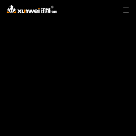
成
都
讯
维
官
网
首
页