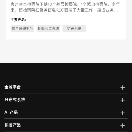
贵州省某检察院下辖10个基层检察院，1个派出检察院，多年
来，该检察院在警务信息化方面做了大量工作，建成业务应
用、移动侦查、视频接访、远程提审等各。
主要产品：
综合管理平台
视频会议系统
扩声系统
全域平台
AI全域智能综合管控平台
分布式系统
全域智能中控系统
分布式综合管理平台
AI 产品
全域智能矩阵系统
分布式KVM坐席管理系统
全域大屏拼控控制器
AI智能语音转写系统
拼控产品
光纤kvm坐席系统
全域一体化录播系统
AI视频行为分析系统