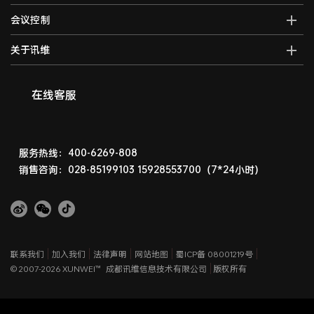
AI视频行为分析系统
分布式运维管理平台
高清混合矩阵
会议控制
智能会议一体化主机
AI大屏过滤系统
数字孪生可视化系统
拼接处理器
音视频综合一体机
AI巡课督导系统
无纸化会议系统
关于讯维
5G图传系统
高清画面分割器
车载音视频综合一体机
边缘计算一体化主机
数字会议系统
分布式节点
融合处理器
讯维简介
AI边缘计算盒子
录播系统
高清视频编码器
LED视频处理器
联系我们
在线客服
AI边缘计算服务器
中控系统
高清视频解码器
音视频矩阵
讯维工厂
AI边缘计算网关
编播系统
HDMI高清矩阵
企业荣誉
广播系统
液晶拼接屏
常见问题
服务热线：400-6269-808
指挥调度系统
销售咨询：028-85199103
15928553700（7*24小时）
LED显示屏
相关下载
会议扩音系统
产品演示体验中心
产品防伪查询
联系我们
加入我们
法律声明
网站地图
蜀ICP备 08001219号
© 2007-2026 XUNWEI™
成都讯维信息技术有限公司
版权所有