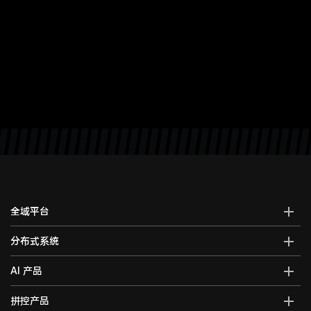
全域平台
AI全域智能综合管控平台
分布式系统
全域智能中控系统
分布式综合管理平台
AI 产品
全域智能矩阵系统
分布式KVM坐席管理系统
全域大屏拼控控制器
AI智能语音转写系统
拼控产品
光纤kvm坐席系统
全域一体化录播系统