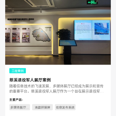
工程案例
慈溪退役军人展厅案例
随着信息技术的飞速发展，多媒体展厅已经成为展示和宣传
的重要平台。慈溪退役军人展厅作为一个旨在展示退役军人
风采、传承红色基因的重要场所，急需引入先进的展厅控制
主要产品：
系统来提升展。
多媒体展厅控
液晶拼接屏
信息发布系统
制系统