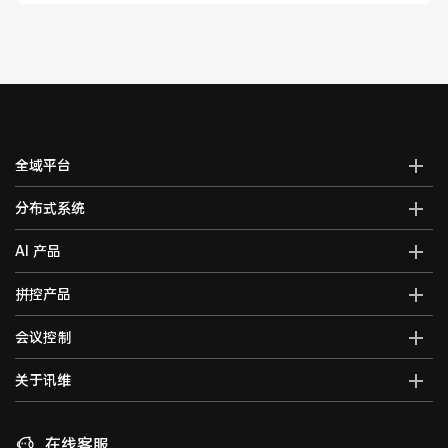
全域平台
AI全域智能综合管控平台
分布式系统
全域智能中控系统
分布式综合管理平台
AI 产品
全域智能矩阵系统
分布式KVM坐席管理系统
全域大屏拼控控制器
AI智能语音转写系统
拼控产品
光纤kvm坐席系统
全域一体化录播系统
AI视频行为分析系统
分布式运维管理平台
高清混合矩阵
会议控制
智能会议一体化主机
AI大屏过滤系统
数字孪生可视化系统
拼接处理器
音视频综合一体机
AI巡课督导系统
无纸化会议系统
关于讯维
5G图传系统
高清画面分割器
车载音视频综合一体机
边缘计算一体化主机
数字会议系统
分布式节点
融合处理器
讯维简介
AI边缘计算盒子
录播系统
高清视频编码器
LED视频处理器
联系我们
在线客服