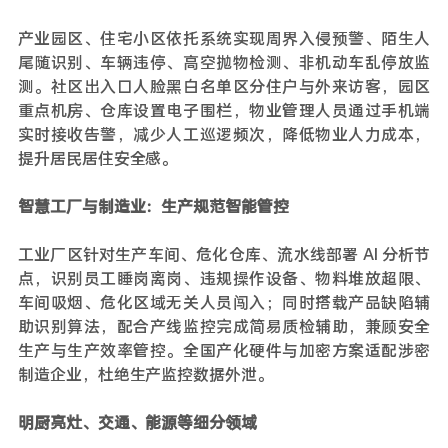
产业园区、住宅小区依托系统实现周界入侵预警、陌生人
尾随识别、车辆违停、高空抛物检测、非机动车乱停放监
测。社区出入口人脸黑白名单区分住户与外来访客，园区
重点机房、仓库设置电子围栏，物业管理人员通过手机端
实时接收告警，减少人工巡逻频次，降低物业人力成本，
提升居民居住安全感。
智慧工厂与制造业：生产规范智能管控
工业厂区针对生产车间、危化仓库、流水线部署 AI 分析节
点，识别员工睡岗离岗、违规操作设备、物料堆放超限、
车间吸烟、危化区域无关人员闯入；同时搭载产品缺陷辅
助识别算法，配合产线监控完成简易质检辅助，兼顾安全
生产与生产效率管控。全国产化硬件与加密方案适配涉密
制造企业，杜绝生产监控数据外泄。
明厨亮灶、交通、能源等细分领域