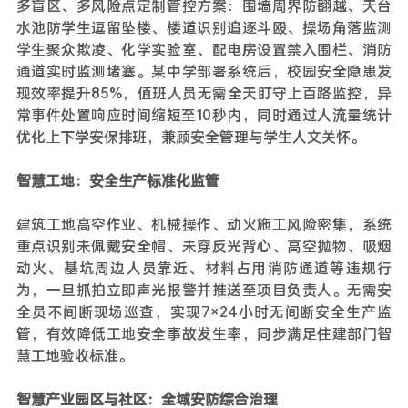
多盲区、多风险点定制管控方案：围墙周界防翻越、天台
水池防学生逗留坠楼、楼道识别追逐斗殴、操场角落监测
学生聚众欺凌、化学实验室、配电房设置禁入围栏、消防
通道实时监测堵塞。某中学部署系统后，校园安全隐患发
现效率提升85%，值班人员无需全天盯守上百路监控，异
常事件处置响应时间缩短至10秒内，同时通过人流量统计
优化上下学安保排班，兼顾安全管理与学生人文关怀。
智慧工地：安全生产标准化监管
建筑工地高空作业、机械操作、动火施工风险密集，系统
重点识别未佩戴安全帽、未穿反光背心、高空抛物、吸烟
动火、基坑周边人员靠近、材料占用消防通道等违规行
为，一旦抓拍立即声光报警并推送至项目负责人。无需安
全员不间断现场巡查，实现7×24小时无间断安全生产监
管，有效降低工地安全事故发生率，同步满足住建部门智
慧工地验收标准。
智慧产业园区与社区：全域安防综合治理