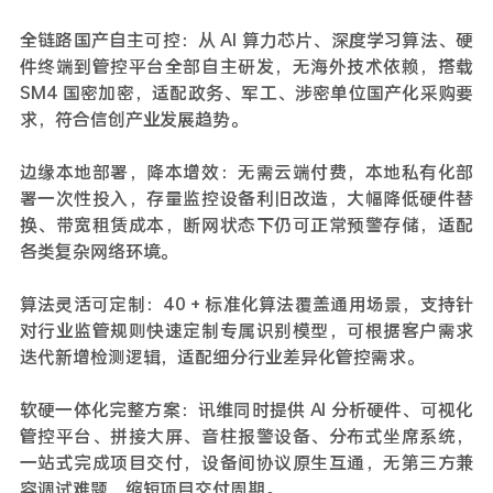
全链路国产自主可控：从 AI 算力芯片、深度学习算法、硬
件终端到管控平台全部自主研发，无海外技术依赖，搭载
SM4 国密加密，适配政务、军工、涉密单位国产化采购要
求，符合信创产业发展趋势。
边缘本地部署，降本增效：无需云端付费，本地私有化部
署一次性投入，存量监控设备利旧改造，大幅降低硬件替
换、带宽租赁成本，断网状态下仍可正常预警存储，适配
各类复杂网络环境。
算法灵活可定制：40 + 标准化算法覆盖通用场景，支持针
对行业监管规则快速定制专属识别模型，可根据客户需求
迭代新增检测逻辑，适配细分行业差异化管控需求。
软硬一体化完整方案：讯维同时提供 AI 分析硬件、可视化
管控平台、拼接大屏、音柱报警设备、分布式坐席系统，
一站式完成项目交付，设备间协议原生互通，无第三方兼
容调试难题，缩短项目交付周期。