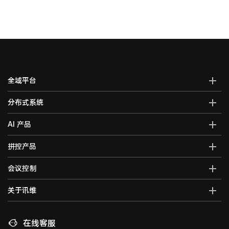
全域平台
AI全域智能综合管控平台
分布式系统
全域智能中控系统
分布式综合管理平台
AI 产品
全域智能矩阵系统
分布式KVM坐席管理系统
全域大屏拼控控制器
AI智能语音转写系统
拼控产品
光纤kvm坐席系统
全域一体化录播系统
AI视频行为分析系统
分布式运维管理平台
高清混合矩阵
会议控制
智能会议一体化主机
AI大屏过滤系统
数字孪生可视化系统
拼接处理器
音视频综合一体机
AI巡课督导系统
无纸化会议系统
关于讯维
5G图传系统
高清画面分割器
车载音视频综合一体机
边缘计算一体化主机
数字会议系统
分布式节点
融合处理器
讯维简介
AI边缘计算盒子
录播系统
高清视频编码器
LED视频处理器
联系我们
在线客服
AI边缘计算服务器
中控系统