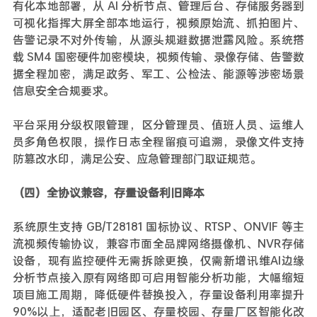
有化本地部署，从 AI 分析节点、管理后台、存储服务器到
可视化指挥大屏全部本地运行，视频原始流、抓拍图片、
告警记录不对外传输，从源头规避数据泄露风险。系统搭
载 SM4 国密硬件加密模块，视频传输、录像存储、告警数
据全程加密，满足政务、军工、公检法、能源等涉密场景
信息安全合规要求。
平台采用分级权限管理，区分管理员、值班人员、运维人
员多角色权限，操作日志全程留痕可追溯，录像文件支持
防篡改水印，满足公安、应急管理部门取证规范。
（四）全协议兼容，存量设备利旧降本
系统原生支持 GB/T28181 国标协议、RTSP、ONVIF 等主
流视频传输协议，兼容市面全品牌网络摄像机、NVR存储
设备，现有监控硬件无需拆除更换，仅需新增讯维AI边缘
分析节点接入原有网络即可启用智能分析功能，大幅缩短
项目施工周期，降低硬件替换投入，存量设备利用率提升
90%以上，适配老旧园区、存量校园、存量厂区智能化改