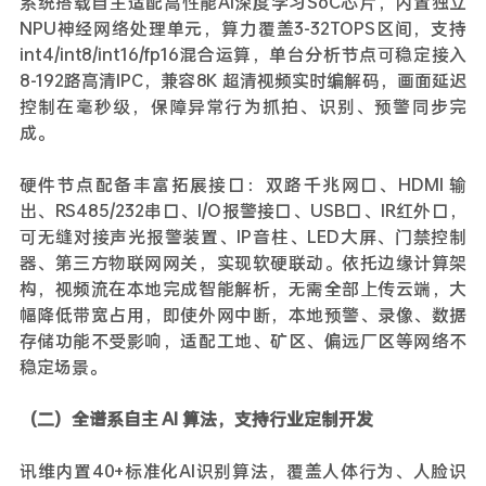
系统搭载自主适配高性能AI深度学习SoC芯片，内置独立
NPU神经网络处理单元，算力覆盖3-32TOPS区间，支持
int4/int8/int16/fp16混合运算，单台分析节点可稳定接入
8-192路高清IPC，兼容8K 超清视频实时编解码，画面延迟
控制在毫秒级，保障异常行为抓拍、识别、预警同步完
成。
硬件节点配备丰富拓展接口：双路千兆网口、HDMI 输
出、RS485/232串口、I/O报警接口、USB口、IR红外口，
可无缝对接声光报警装置、IP音柱、LED大屏、门禁控制
器、第三方物联网网关，实现软硬联动。依托边缘计算架
构，视频流在本地完成智能解析，无需全部上传云端，大
幅降低带宽占用，即使外网中断，本地预警、录像、数据
存储功能不受影响，适配工地、矿区、偏远厂区等网络不
稳定场景。
（二）全谱系自主 AI 算法，支持行业定制开发
讯维内置40+标准化AI识别算法，覆盖人体行为、人脸识