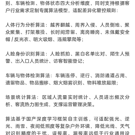
别、车辆检测、物体状态四大分析维度，同时支持根据客
户行业需求定制专属算法模型，适配差异化管控规则：
人体行为分析算法：越界翻越、周界入侵、人员倒地、聚
众聚集、打架推搡、长时间滞留、离岗睡岗、未佩戴安全
帽 / 反光衣、明火吸烟、违规攀爬等；
人脸身份识别算法：人脸抓拍、黑白名单比对、陌生人预
警、出入口人员统计、访客智能登记；
车辆与物体检测算法：车辆违停、逆行、消防通道占用、
遗留物品、物品搬移、烟火烟雾识别、物料堆放超限；
场景统计算法：区域人流量实时统计、人员进出频次分
析、客流热力图生成，支撑运营管理决策。
算法基于国产深度学习框架自主训练，可适配强光、逆
光、雨雪、夜间低照度等复杂户外环境，降低光线、天气
对识别精度的干扰，误报率、漏报率远低于行业通用设