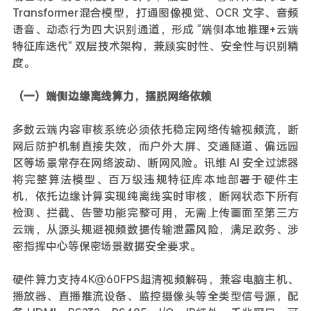
Transformer混合模型，打通图像视觉、OCR 文字、音频
语音、动态行为四大识别通道，形成 "端侧本地推理+云端
特征库迭代" 双层技术架构，兼顾实时性、安全性与识别精
度。
（一）端侧边缘离线算力，摆脱网络依赖
多数云端内容审核系统必须依托稳定网络传输视频流，断
网后防护机制直接失效，而户外大屏、交通隧道、偏远园
区等场景常存在网络波动、断网风险。讯维 AI 安全过滤器
将完整算法模型、百万级违规特征库本地部署于硬件主
机，依托边缘计算实现纯离线实时审核，断网状态下所有
检测、拦截、告警功能完整可用，无需上传画面至第三方
云端，从源头规避视频数据传输泄露风险，满足政务、涉
密指挥中心等保密场景数据安全要求。
硬件算力支持4K@60FPS超清视频解码，兼容电脑主机、
播放器、直播推流设备、监控摄像头等全类型信号源，配