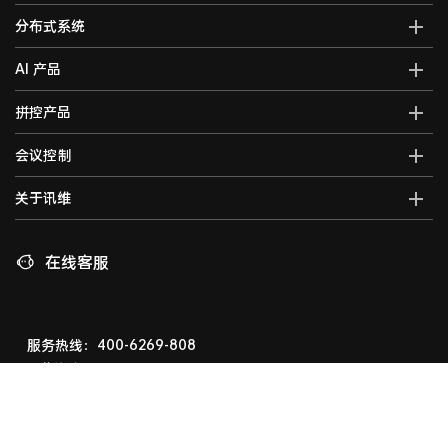
AI全域智能综合管控平台
分布式系统
全域智能中控系统
分布式综合管理平台
AI 产品
全域智能矩阵系统
分布式KVM坐席管理系统
全域大屏拼控控制器
AI智能语音转写系统
拼控产品
光纤kvm坐席系统
全域一体化录播系统
AI视频行为分析系统
分布式运维管理平台
高清混合矩阵
会议控制
智能会议一体化主机
AI大屏过滤系统
数字孪生可视化系统
拼接处理器
音视频综合一体机
AI巡课督导系统
无纸化会议系统
关于讯维
5G图传系统
高清画面分割器
车载音视频综合一体机
边缘计算一体化主机
数字会议系统
分布式节点
融合处理器
讯维简介
AI边缘计算盒子
录播系统
高清视频编码器
LED视频处理器
联系我们
在线客服
AI边缘计算服务器
中控系统
高清视频解码器
音视频矩阵
讯维工厂
AI边缘计算网关
编播系统
HDMI高清矩阵
企业荣誉
广播系统
液晶拼接屏
常见问题
服务热线：400-6269-808
指挥调度系统
销售咨询：028-85199103
15928553700（7*24小时）
LED显示屏
相关下载
会议扩音系统
产品演示体验中心
产品防伪查询