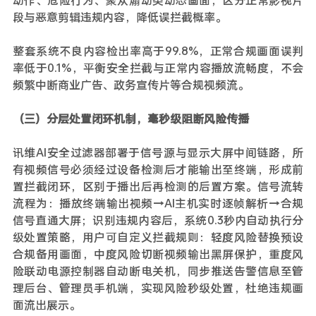
段与恶意剪辑违规内容，降低误拦截概率。
整套系统不良内容检出率高于99.8%，正常合规画面误判
率低于0.1%，平衡安全拦截与正常内容播放流畅度，不会
频繁中断商业广告、政务宣传片等合规视频流。
（三）分层处置闭环机制，毫秒级阻断风险传播
讯维AI安全过滤器部署于信号源与显示大屏中间链路，所
有视频信号必须经过设备检测后才能输出至终端，形成前
置拦截闭环，区别于播出后再检测的后置方案。信号流转
流程为：播放终端输出视频→AI主机实时逐帧解析→合规
信号直通大屏；识别违规内容后，系统0.3秒内自动执行分
级处置策略，用户可自定义拦截规则：轻度风险替换预设
合规备用画面，中度风险切断视频输出黑屏保护，重度风
险联动电源控制器自动断电关机，同步推送告警信息至管
理后台、管理员手机端，实现风险秒级处置，杜绝违规画
面流出展示。