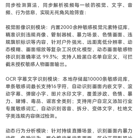
同步检测算法，同步解析视频每一帧的视觉、文字、音
频、行为信息，实现无死角风险筛查：
视觉图像识别模块：内置2000余种敏感视觉元素特征库，
精准识别违规肖像、管制器械、暴力场景、色情画面、违
规旗帜标识等内容，针对户外强光、远距离低分辨率、动
态模糊、画面缩放等复杂工况优化模型，动态画面敏感物
体识别准确率达 99.3%；支持人脸黑白名单自定义，可拦
截未授权敏感人物画面输出。
OCR 字幕文字识别模块：本地存储超10000条敏感词库，
单条敏感词最长支持16字符，自动识别画面内嵌文字、滚
动字幕、弹窗小字、图片水印文字，覆盖涉政、色情、暴
力、赌博、毒品、谣言全类别；支持用户自定义添加行业
专属敏感词汇，自动识别谐音、拆分、变体文字，杜绝文
字类违规内容绕过检测。
动态行为分析模块：针对持续直播场景，识别画面内暴力
动作、危险行为、聚众煽动类动态画面，区分正常影视片