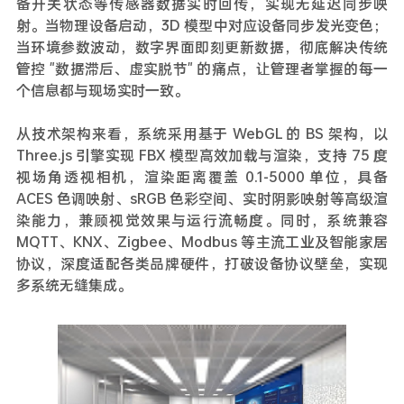
备开关状态等传感器数据实时回传，实现无延迟同步映
射。当物理设备启动，3D 模型中对应设备同步发光变色；
当环境参数波动，数字界面即刻更新数据，彻底解决传统
管控 "数据滞后、虚实脱节" 的痛点，让管理者掌握的每一
个信息都与现场实时一致。
从技术架构来看，系统采用基于 WebGL 的 BS 架构，以
Three.js 引擎实现 FBX 模型高效加载与渲染，支持 75 度
视场角透视相机，渲染距离覆盖 0.1-5000 单位，具备
ACES 色调映射、sRGB 色彩空间、实时阴影映射等高级渲
染能力，兼顾视觉效果与运行流畅度。同时，系统兼容
MQTT、KNX、Zigbee、Modbus 等主流工业及智能家居
协议，深度适配各类品牌硬件，打破设备协议壁垒，实现
多系统无缝集成。