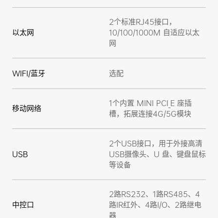
2个标准RJ45接口，
以太网
10/100/1000M 自适应以太
网
WIFI/蓝牙
选配
1个内置 MINI PCI_E 座插
移动网络
槽，拓展连接4G/5G模块
2个USB接口，用于外接高清
USB
USB摄像头、U 盘、键盘鼠标
等设备
2路RS232、1路RS485、4
中控口
路IR红外、4路I/O、2路继电
器